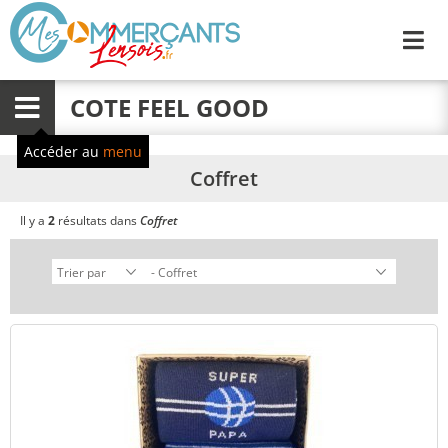
Me
COTE FEEL GOOD
Menu
Accéder au
menu
Coffret
Il y a
2
résultats dans
Coffret