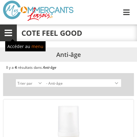
Me
COTE FEEL GOOD
Menu
Accéder au
menu
Anti-âge
Il y a
4
résultats dans
Anti-âge