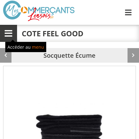
Me
COTE FEEL GOOD
Menu
Accéder au
menu
Socquette Écume
Produit
Pr
précédent
su