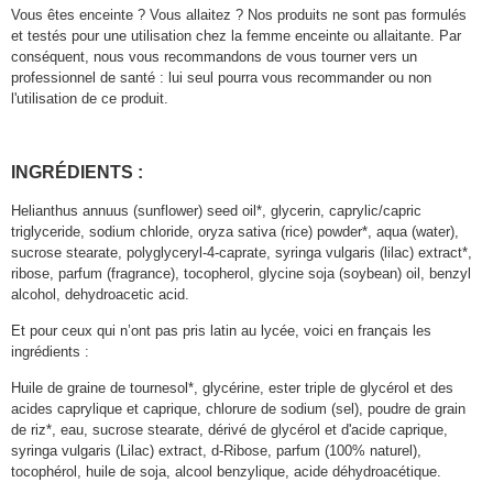
Vous êtes enceinte ? Vous allaitez ? Nos produits ne sont pas formulés
et testés pour une utilisation chez la femme enceinte ou allaitante. Par
conséquent, nous vous recommandons de vous tourner vers un
professionnel de santé : lui seul pourra vous recommander ou non
l'utilisation de ce produit.
INGRÉDIENTS :
Helianthus annuus (sunflower) seed oil*, glycerin, caprylic/capric
triglyceride, sodium chloride, oryza sativa (rice) powder*, aqua (water),
sucrose stearate, polyglyceryl-4-caprate, syringa vulgaris (lilac) extract*,
ribose, parfum (fragrance), tocopherol, glycine soja (soybean) oil, benzyl
alcohol, dehydroacetic acid.
Et pour ceux qui n’ont pas pris latin au lycée, voici en français les
ingrédients :
Huile de graine de tournesol*, glycérine, ester triple de glycérol et des
acides caprylique et caprique, chlorure de sodium (sel), poudre de grain
de riz*, eau, sucrose stearate, dérivé de glycérol et d'acide caprique,
syringa vulgaris (Lilac) extract, d-Ribose, parfum (100% naturel),
tocophérol, huile de soja, alcool benzylique, acide déhydroacétique.