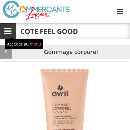
Me
COTE FEEL GOOD
Menu
Accéder au
menu
Gommage corporel
Produit
précédent