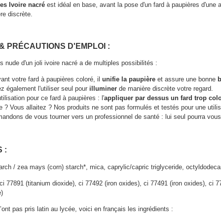
es Ivoire nacré
est idéal en base, avant la pose d'un fard à paupières d'une au
re discrète.
 & PRÉCAUTIONS D'EMPLOI :
 nude d'un joli ivoire nacré a de multiples possibilités :
ant votre fard à paupières coloré, il
unifie la paupière
et assure une bonne
 également l'utiliser seul pour
illuminer
de manière discrète votre regard.
ilisation pour ce fard à paupières : l'
appliquer par dessus un fard trop col
 ? Vous allaitez ? Nos produits ne sont pas formulés et testés pour une utili
ndons de vous tourner vers un professionnel de santé : lui seul pourra vous 
 :
rch / zea mays (corn) starch*, mica, caprylic/capric triglyceride, octyldodecan
 ci 77891 (titanium dioxide), ci 77492 (iron oxides), ci 77491 (iron oxides), ci
e)
ont pas pris latin au lycée, voici en français les ingrédients :