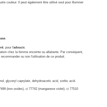
tre couleur. Il peut également être utilisé seul pour illuminer
base
.
oré
, pour l'
adoucir.
sation chez la femme enceinte ou allaitante. Par conséquent,
recommander ou non l'utilisation de ce produit.
ol, glyceryl caprylate, dehydroacetic acid, sorbic acid.
 77499 (iron oxides), ci 77742 (manganese violet), ci 77510