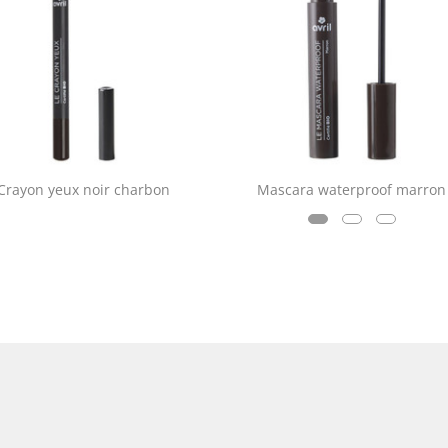
Crayon yeux noir charbon
Mascara waterproof marron