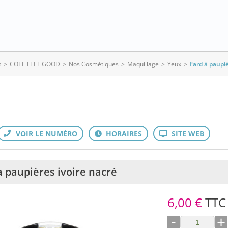
t
>
COTE FEEL GOOD
>
Nos Cosmétiques
>
Maquillage
>
Yeux
>
Fard à paupiè
à paupières ivoire nacré
6,00 €
TTC
-
+