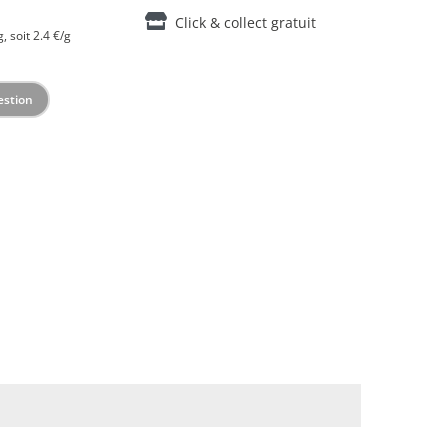
Click & collect gratuit
, soit 2.4 €/g
estion