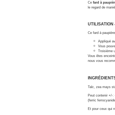
Ce
fard à paupièr
le regard de maniè
UTILISATION
Ce fard à paupières
Appliqué av
Vous pouvez
Troisième ut
Vous êtes enceinte
nous vous recomma
INGRÉDIENTS
Talc, zea mays sta
Peut contenir +/-:
(ferric ferrocyanid
Et pour ceux qui n’