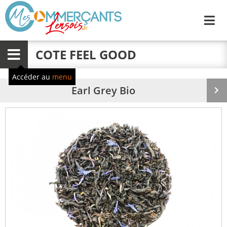
Me
COTE FEEL GOOD
Menu
Accéder au
menu
Earl Grey Bio
Pr
su