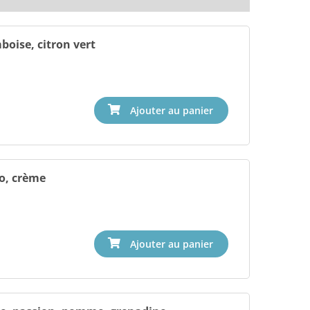
boise, citron vert
co, crème