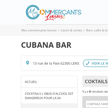
Mes commerçants lensois
>
Loisirs & sorties
>
Bars, cafés & b
CUBANA BAR
13 rue de la Paix 62300 LENS
COKTAILS
ACCUEIL
Il y a
6
résultats d
COCKTAILS L'ABUS D'ALCOOL EST
DANGEREUX POUR LA SA