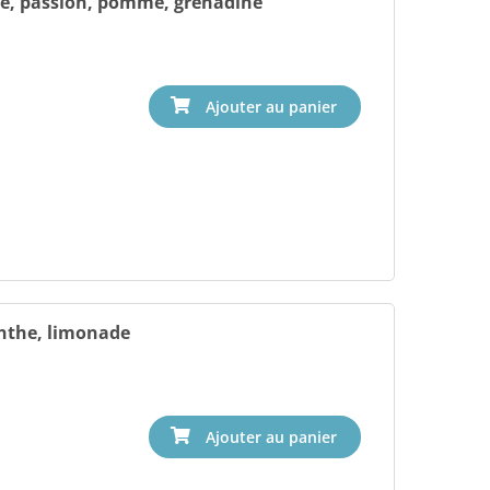
ue, passion, pomme, grenadine
enthe, limonade