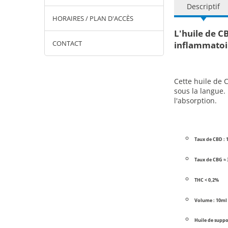
Descriptif
HORAIRES / PLAN D'ACCÈS
L'huile de C
CONTACT
inflammatoi
Cette huile de 
sous la langue.
l'absorption.
Taux de CBD : 
Taux de CBG ≈
THC < 0,2%
Volume : 10ml
Huile de suppo