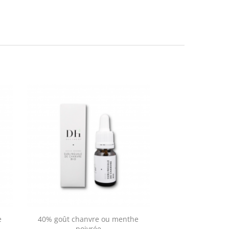
e
40% goût chanvre ou menthe
20% goût chan
poivrée
poiv