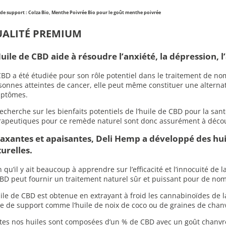
 de support : Colza Bio, Menthe Poivrée Bio pour le goût menthe poivrée
ALITÉ PREMIUM
uile de CBD aide à résoudre l’anxiété, la dépression, l
CBD a été étudiée pour son rôle potentiel dans le traitement de n
sonnes atteintes de cancer, elle peut même constituer une alternati
ptômes.
recherche sur les bienfaits potentiels de l’huile de CBD pour la sant
rapeutiques pour ce remède naturel sont donc assurément à décou
axantes et apaisantes, Deli Hemp a développé des hu
urelles.
n qu’il y ait beaucoup à apprendre sur l’efficacité et l’innocuité de
CBD peut fournir un traitement naturel sûr et puissant pour de n
uile de CBD est obtenue en extrayant à froid les cannabinoïdes de l
le de support comme l’huile de noix de coco ou de graines de chan
tes nos huiles sont composées d’un % de CBD avec un goût chanvre 