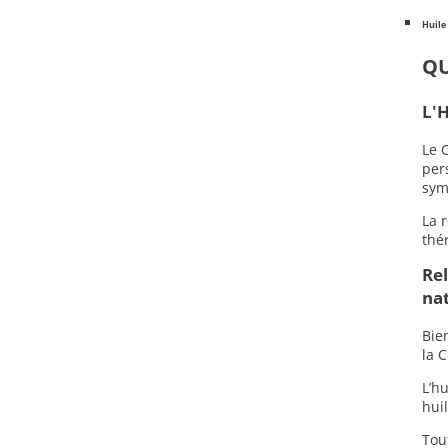
Huile
QU
L'H
Le 
per
sym
La 
thé
Rel
nat
Bie
la 
L’h
hui
Tou