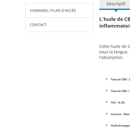
Descriptif
HORAIRES / PLAN D'ACCÈS
L'huile de C
CONTACT
inflammatoi
Cette huile de 
sous la langue.
l'absorption.
Taux de CBD : 
Taux de CBG ≈
THC < 0,2%
Volume : 10ml
Huile de suppo