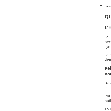
Huile
QU
L'H
Le 
per
sym
La 
thé
Rel
nat
Bie
la 
L’h
hui
Tou