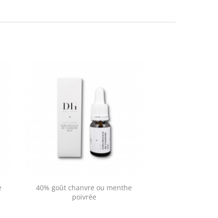
e
40% goût chanvre ou menthe
15% goût chan
poivrée
poiv