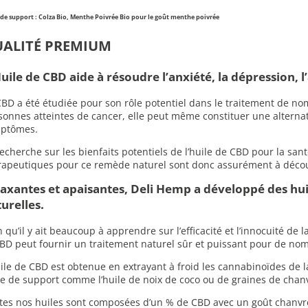
 de support : Colza Bio, Menthe Poivrée Bio pour le goût menthe poivrée
ALITÉ PREMIUM
uile de CBD aide à résoudre l’anxiété, la dépression, l
CBD a été étudiée pour son rôle potentiel dans le traitement de n
sonnes atteintes de cancer, elle peut même constituer une alternati
ptômes.
recherche sur les bienfaits potentiels de l’huile de CBD pour la sant
rapeutiques pour ce remède naturel sont donc assurément à décou
axantes et apaisantes, Deli Hemp a développé des hu
urelles.
n qu’il y ait beaucoup à apprendre sur l’efficacité et l’innocuité de
CBD peut fournir un traitement naturel sûr et puissant pour de n
uile de CBD est obtenue en extrayant à froid les cannabinoïdes de l
le de support comme l’huile de noix de coco ou de graines de chan
tes nos huiles sont composées d’un % de CBD avec un goût chanvre 