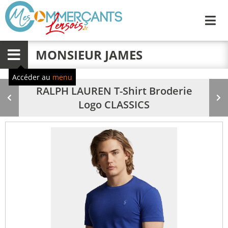
Me
MONSIEUR JAMES
Menu
Accéder au
menu
RALPH LAUREN T-Shirt Broderie
Produit
Pr
Logo CLASSICS
précédent
su