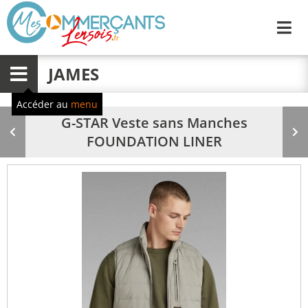
Me
JAMES
Menu
Accéder au
menu
G-STAR Veste sans Manches
Produit
Pr
FOUNDATION LINER
précédent
su