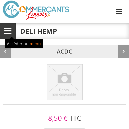
Me
DELI HEMP
Menu
Accéder au
menu
ACDC
Produit
Pr
précédent
su
8,50 €
TTC