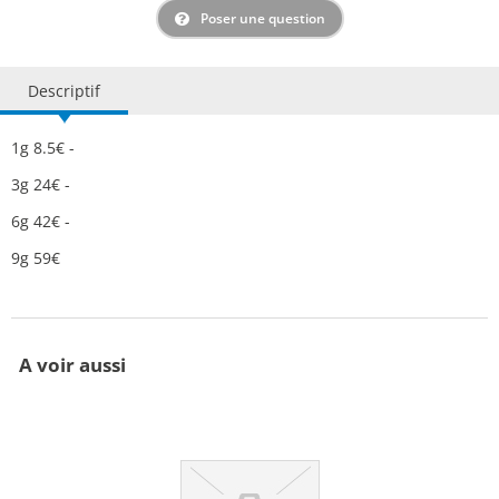
Poser une question
Descriptif
1g 8.5€ -
3g 24€ -
6g 42€ -
9g 59€
A voir aussi