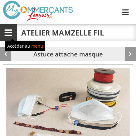
Me
ATELIER MAMZELLE FIL
Menu
Accéder au
menu
Astuce attache masque
Produit
Pr
précédent
su