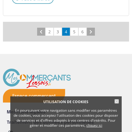
Précédent
2
3
4
5
6
Suivant
Espace commerçant
UTILISATION DE COOKIES
En poursuivant votre navigation sans modifier vos paramètres
Mentions légales
de cookies, vous acceptez l'utilisation des cookies pour disposer
de services et d'offres adaptés à vos centres d'intérêts. Pour
Traitement des données personnelles
gérer et modifier ces paramètres,
cliquez ici