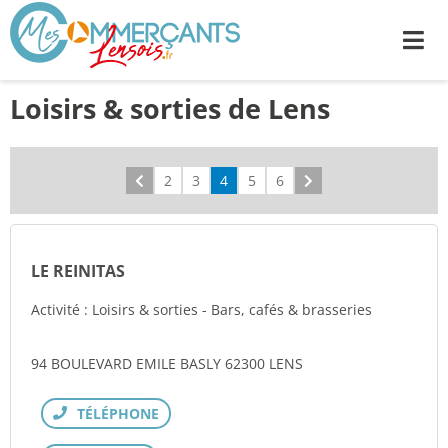
Me
Loisirs & sorties de Lens
Précédent
2
3
4
5
6
Suivant
LE REINITAS
Activité : Loisirs & sorties - Bars, cafés & brasseries
94 BOULEVARD EMILE BASLY 62300 LENS
Téléphone